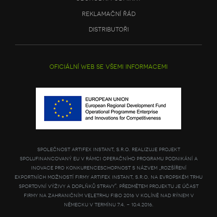
reklamační řád
distributoři
oficiální web se všemi informacemi
společnost artifex instant, s.r.o. realizuje projekt
spolufinancovaný eu v rámci operačního programu podnikání a
inovace pro konkurenceschopnost s názvem „rozšíření
exportních možností firmy artifex instant, s.r.o. na evropském trhu
sportovní výživy a doplňků stravy". předmětem projektu je účast
firmy na zahraničním veletrhu fibo 2016 v kolíně nad rýnem v
německu v termínu 7.4. - 10.4.2016.