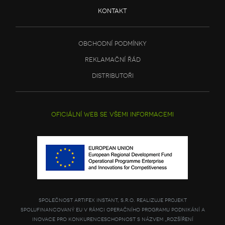
kontakt
obchodní podmínky
reklamační řád
distributoři
oficiální web se všemi informacemi
společnost artifex instant, s.r.o. realizuje projekt
spolufinancovaný eu v rámci operačního programu podnikání a
inovace pro konkurenceschopnost s názvem „rozšíření