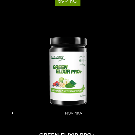
599 kč
novinka
green elixir pro+