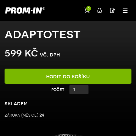
0
adaptotest
599 kč
vč. dph
hodit do košíku
počet
skladem
záruka (měsíce)
24