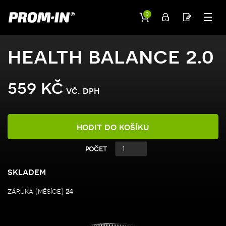
0
health balance 2.0
559 kč
vč. dph
hodit do košíku
počet
skladem
záruka (měsíce)
24