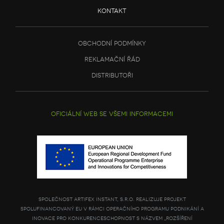
kontakt
obchodní podmínky
reklamační řád
distributoři
oficiální web se všemi informacemi
společnost artifex instant, s.r.o. realizuje projekt
spolufinancovaný eu v rámci operačního programu podnikání a
inovace pro konkurenceschopnost s názvem „rozšíření