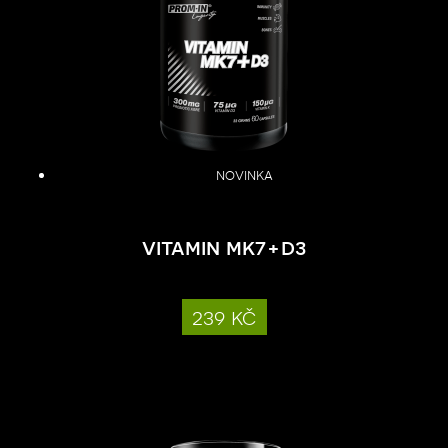
novinka
vitamin mk7+d3
239 kč