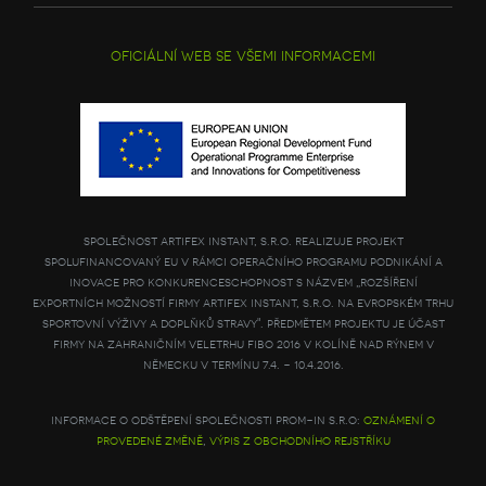
oficiální web se všemi informacemi
společnost artifex instant, s.r.o. realizuje projekt
spolufinancovaný eu v rámci operačního programu podnikání a
inovace pro konkurenceschopnost s názvem „rozšíření
exportních možností firmy artifex instant, s.r.o. na evropském trhu
sportovní výživy a doplňků stravy". předmětem projektu je účast
firmy na zahraničním veletrhu fibo 2016 v kolíně nad rýnem v
německu v termínu 7.4. - 10.4.2016.
informace o odštěpení společnosti prom-in s.r.o:
oznámení o
provedené změně
,
výpis z obchodního rejstříku